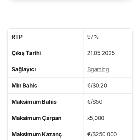
RTP
97%
Çıkış Tarihi
21.05.2025
Sağlayıcı
Bgaming
Min Bahis
€/$0.20
Maksimum Bahis
€/$50
Maksimum Çarpan
x5,000
Maksimum Kazanç
€/$250 000