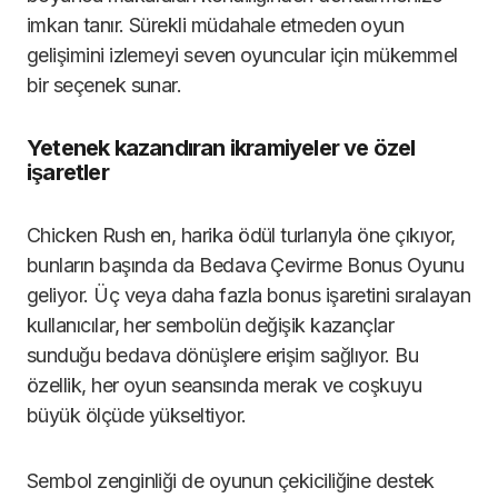
imkan tanır. Sürekli müdahale etmeden oyun
gelişimini izlemeyi seven oyuncular için mükemmel
bir seçenek sunar.
Yetenek kazandıran ikramiyeler ve özel
işaretler
Chicken Rush en, harika ödül turlarıyla öne çıkıyor,
bunların başında da Bedava Çevirme Bonus Oyunu
geliyor. Üç veya daha fazla bonus işaretini sıralayan
kullanıcılar, her sembolün değişik kazançlar
sunduğu bedava dönüşlere erişim sağlıyor. Bu
özellik, her oyun seansında merak ve coşkuyu
büyük ölçüde yükseltiyor.
Sembol zenginliği de oyunun çekiciliğine destek