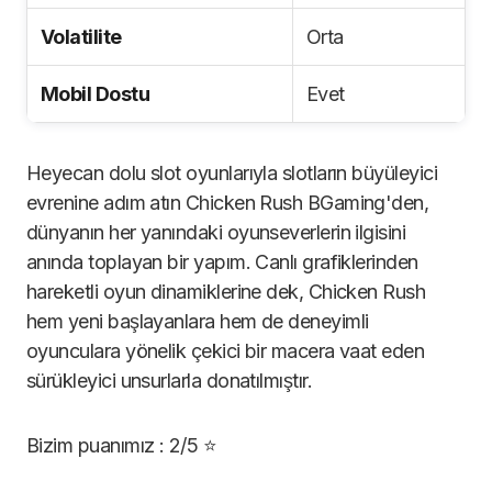
Volatilite
Orta
Mobil Dostu
Evet
Heyecan dolu slot oyunlarıyla slotların büyüleyici
evrenine adım atın Chicken Rush BGaming'den,
dünyanın her yanındaki oyunseverlerin ilgisini
anında toplayan bir yapım. Canlı grafiklerinden
hareketli oyun dinamiklerine dek, Chicken Rush
hem yeni başlayanlara hem de deneyimli
oyunculara yönelik çekici bir macera vaat eden
sürükleyici unsurlarla donatılmıştır.
Bizim puanımız : 2/5 ⭐