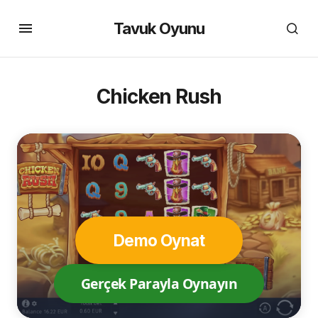
Tavuk Oyunu
Chicken Rush
Demo Oynat
Gerçek Parayla Oynayın