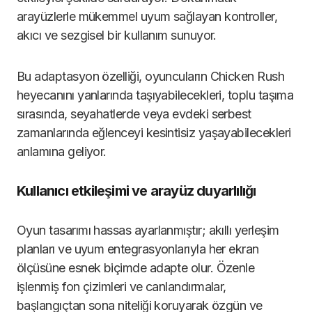
arayüzlerle mükemmel uyum sağlayan kontroller,
akıcı ve sezgisel bir kullanım sunuyor.
Bu adaptasyon özelliği, oyuncuların Chicken Rush
heyecanını yanlarında taşıyabilecekleri, toplu taşıma
sırasında, seyahatlerde veya evdeki serbest
zamanlarında eğlenceyi kesintisiz yaşayabilecekleri
anlamına geliyor.
Kullanıcı etkileşimi ve arayüz duyarlılığı
Oyun tasarımı hassas ayarlanmıştır; akıllı yerleşim
planları ve uyum entegrasyonlarıyla her ekran
ölçüsüne esnek biçimde adapte olur. Özenle
işlenmiş fon çizimleri ve canlandırmalar,
başlangıçtan sona niteliği koruyarak özgün ve