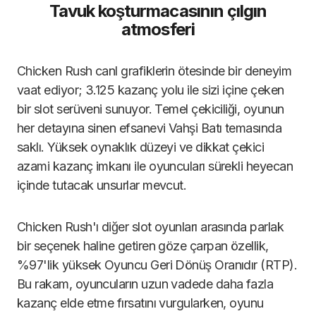
Tavuk koşturmacasının çılgın
atmosferi
Chicken Rush canl grafiklerin ötesinde bir deneyim
vaat ediyor; 3.125 kazanç yolu ile sizi içine çeken
bir slot serüveni sunuyor. Temel çekiciliği, oyunun
her detayına sinen efsanevi Vahşi Batı temasında
saklı. Yüksek oynaklık düzeyi ve dikkat çekici
azami kazanç imkanı ile oyuncuları sürekli heyecan
içinde tutacak unsurlar mevcut.
Chicken Rush'ı diğer slot oyunları arasında parlak
bir seçenek haline getiren göze çarpan özellik,
%97'lik yüksek Oyuncu Geri Dönüş Oranıdır (RTP).
Bu rakam, oyuncuların uzun vadede daha fazla
kazanç elde etme fırsatını vurgularken, oyunu