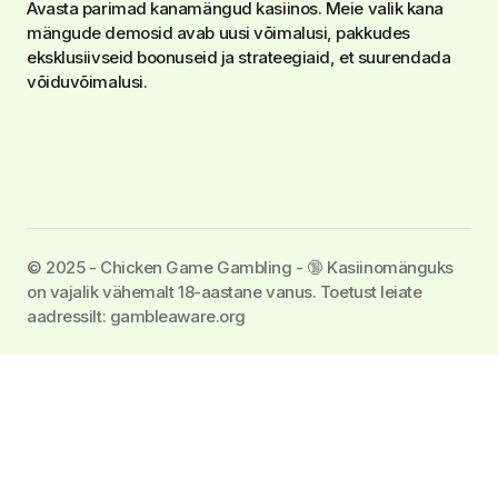
Avasta parimad kanamängud kasiinos. Meie valik kana
mängude demosid avab uusi võimalusi, pakkudes
eksklusiivseid boonuseid ja strateegiaid, et suurendada
võiduvõimalusi.
©️ 2025 - Chicken Game Gambling - 🔞 Kasiinomänguks
on vajalik vähemalt 18-aastane vanus. Toetust leiate
aadressilt: gambleaware.org