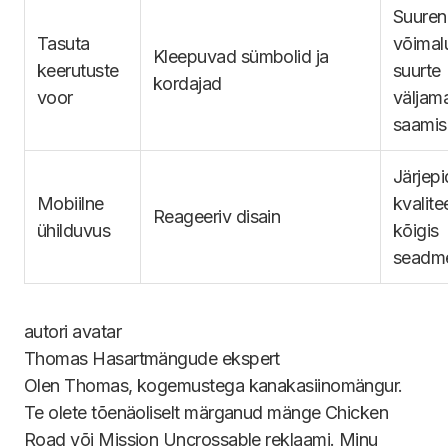
Suure
Tasuta
võimal
Kleepuvad sümbolid ja
keerutuste
suurte
kordajad
voor
väljam
saamis
Järjep
Mobiilne
kvalite
Reageeriv disain
ühilduvus
kõigis
seadm
Thomas
Hasartmängude ekspert
Olen Thomas, kogemustega kanakasiinomängur.
Te olete tõenäoliselt märganud mänge Chicken
Road või Mission Uncrossable reklaami. Minu