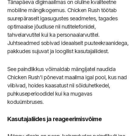
Tänapäeva digimaailmas on oluline kvaliteetne
mobiilne mängikogemus. Chicken Rush töötab
suurepäraselt igasugustes seadmetes, tagades
optimaalse jõudluse nii nutitelefonidel,
tahvelarvutitel kui ka personaalarvutitel.
Juhtseadmed sobivad ideaalselt puuteekraanidega,
pakkudes sujuvat ja loogilist kasutajaliidest.
See paindlikkus võimaldab mängijatel naudida
Chicken Rush'i põnevat maailma igal pool, kus nad
viibivad, hoides kaasatust nii sõiduhetkedel,
puhkuseperioodidel kui ka mugavas
koduümbruses.
Kasutajaliides ja reageerimisvõime