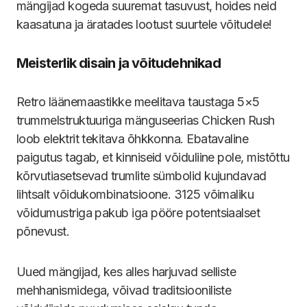
mängijad kogeda suuremat tasuvust, hoides neid
kaasatuna ja äratades lootust suurtele võitudele!
Meisterlik disain ja võitudehnikad
Retro läänemaastikke meelitava taustaga 5×5
trummelstruktuuriga mänguseerias Chicken Rush
loob elektrit tekitava õhkkonna. Ebatavaline
paigutus tagab, et kinniseid võiduliine pole, mistõttu
kõrvutiasetsevad trumlite sümbolid kujundavad
lihtsalt võidukombinatsioone. 3125 võimaliku
võidumustriga pakub iga pööre potentsiaalset
põnevust.
Uued mängijad, kes alles harjuvad selliste
mehhanismidega, võivad traditsiooniliste