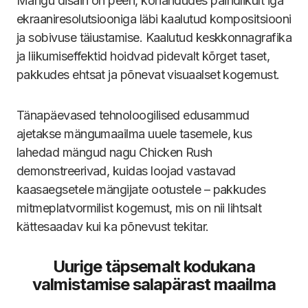
Mängu disain on peen, kohandudes paindlikult iga
ekraaniresolutsiooniga läbi kaalutud kompositsiooni
ja sobivuse täiustamise. Kaalutud keskkonnagrafika
ja liikumiseffektid hoidvad pidevalt kõrget taset,
pakkudes ehtsat ja põnevat visuaalset kogemust.
Tänapäevased tehnoloogilised edusammud
ajetakse mängumaailma uuele tasemele, kus
lahedad mängud nagu Chicken Rush
demonstreerivad, kuidas loojad vastavad
kaasaegsetele mängijate ootustele – pakkudes
mitmeplatvormilist kogemust, mis on nii lihtsalt
kättesaadav kui ka põnevust tekitar.
Uurige täpsemalt kodukana
valmistamise salapärast maailma