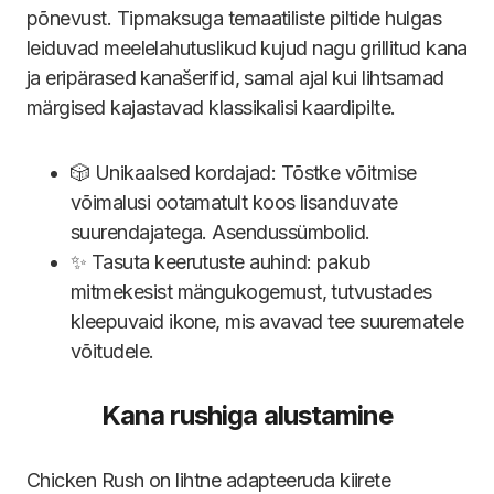
põnevust. Tipmaksuga temaatiliste piltide hulgas
leiduvad meelelahutuslikud kujud nagu grillitud kana
ja eripärased kanašerifid, samal ajal kui lihtsamad
märgised kajastavad klassikalisi kaardipilte.
🎲 Unikaalsed kordajad: Tõstke võitmise
võimalusi ootamatult koos lisanduvate
suurendajatega. Asendussümbolid.
✨ Tasuta keerutuste auhind: pakub
mitmekesist mängukogemust, tutvustades
kleepuvaid ikone, mis avavad tee suurematele
võitudele.
Kana rushiga alustamine
Chicken Rush on lihtne adapteeruda kiirete