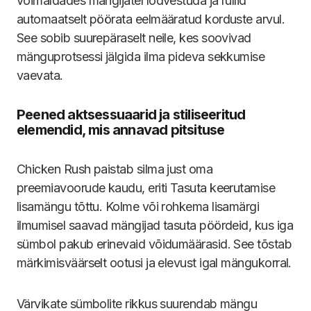
võimaldades mängijatel lõdvestuda ja rullid
automaatselt pöörata eelmääratud korduste arvul.
See sobib suurepäraselt neile, kes soovivad
mänguprotsessi jälgida ilma pideva sekkumise
vaevata.
Peened aktsessuaarid ja stiliseeritud
elemendid, mis annavad pitsituse
Chicken Rush paistab silma just oma
preemiavoorude kaudu, eriti Tasuta keerutamise
lisamängu tõttu. Kolme või rohkema lisamärgi
ilmumisel saavad mängijad tasuta pöördeid, kus iga
sümbol pakub erinevaid võidumäärasid. See tõstab
märkimisväärselt ootusi ja elevust igal mängukorral.
Värvikate sümbolite rikkus suurendab mängu