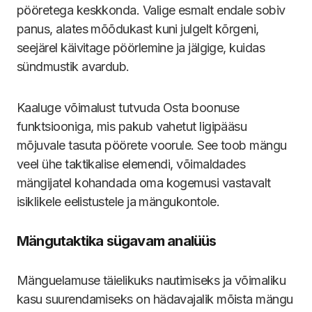
pööretega keskkonda. Valige esmalt endale sobiv
panus, alates mõõdukast kuni julgelt kõrgeni,
seejärel käivitage pöörlemine ja jälgige, kuidas
sündmustik avardub.
Kaaluge võimalust tutvuda Osta boonuse
funktsiooniga, mis pakub vahetut ligipääsu
mõjuvale tasuta pöörete voorule. See toob mängu
veel ühe taktikalise elemendi, võimaldades
mängijatel kohandada oma kogemusi vastavalt
isiklikele eelistustele ja mängukontole.
Mängutaktika sügavam analüüs
Mänguelamuse täielikuks nautimiseks ja võimaliku
kasu suurendamiseks on hädavajalik mõista mängu