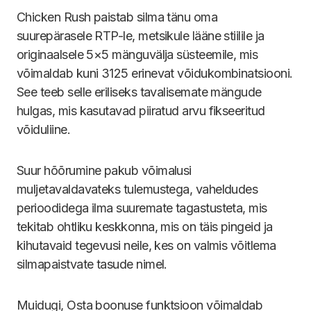
Chicken Rush paistab silma tänu oma
suurepärasele RTP-le, metsikule lääne stiilile ja
originaalsele 5×5 mänguvälja süsteemile, mis
võimaldab kuni 3125 erinevat võidukombinatsiooni.
See teeb selle eriliseks tavalisemate mängude
hulgas, mis kasutavad piiratud arvu fikseeritud
võiduliine.
Suur hõõrumine pakub võimalusi
muljetavaldavateks tulemustega, vaheldudes
perioodidega ilma suuremate tagastusteta, mis
tekitab ohtliku keskkonna, mis on täis pingeid ja
kihutavaid tegevusi neile, kes on valmis võitlema
silmapaistvate tasude nimel.
Muidugi, Osta boonuse funktsioon võimaldab