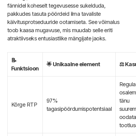
fännidel koheselt tegevusesse sukelduda,
pakkudes tasuta pöördeid ilma tavaliste
käivitusprotseduuride ootamiseta. See võimalus
toob kaasa mugavuse, mis muudab selle eriti
atraktiivseks entusiastlike mängijate jaoks.
📝
🌟 Unikaalne element
⚖️ Kas
Funktsioon
Regula
osalem
97%
tänu
Kõrge RTP
tagasipöördumispotentsiaal
suurem
oodata
tootlus