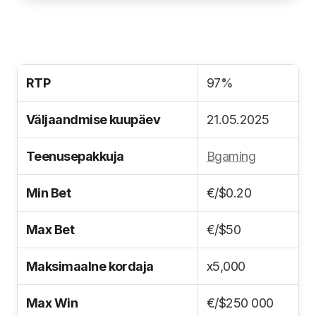
RTP
97%
Väljaandmise kuupäev
21.05.2025
Teenusepakkuja
Bgaming
Min Bet
€/$0.20
Max Bet
€/$50
Maksimaalne kordaja
x5,000
Max Win
€/$250 000