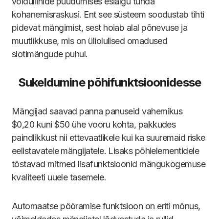
võiduliinide puudumises esialgu tunda
kohanemisraskusi. Ent see süsteem soodustab tihti
pidevat mängimist, sest hoiab alal põnevuse ja
muutlikkuse, mis on üliolulised omadused
slotimängude puhul.
Sukeldumine põhifunktsioonidesse
Mängijad saavad panna panuseid vahemikus
$0,20 kuni $50 ühe vooru kohta, pakkudes
paindlikkust nii ettevaatlikele kui ka suuremaid riske
eelistavatele mängijatele. Lisaks põhielementidele
tõstavad mitmed lisafunktsioonid mängukogemuse
kvaliteeti uuele tasemele.
Automaatse pööramise funktsioon on eriti mõnus,