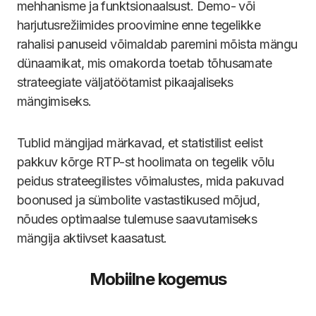
mehhanisme ja funktsionaalsust. Demo- või
harjutusrežiimides proovimine enne tegelikke
rahalisi panuseid võimaldab paremini mõista mängu
dünaamikat, mis omakorda toetab tõhusamate
strateegiate väljatöötamist pikaajaliseks
mängimiseks.
Tublid mängijad märkavad, et statistilist eelist
pakkuv kõrge RTP-st hoolimata on tegelik võlu
peidus strateegilistes võimalustes, mida pakuvad
boonused ja sümbolite vastastikused mõjud,
nõudes optimaalse tulemuse saavutamiseks
mängija aktiivset kaasatust.
Mobiilne kogemus