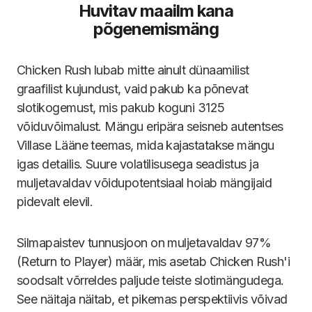
Huvitav maailm kana
põgenemismäng
Chicken Rush lubab mitte ainult dünaamilist
graafilist kujundust, vaid pakub ka põnevat
slotikogemust, mis pakub koguni 3125
võiduvõimalust. Mängu eripära seisneb autentses
Villase Lääne teemas, mida kajastatakse mängu
igas detailis. Suure volatilisusega seadistus ja
muljetavaldav võidupotentsiaal hoiab mängijaid
pidevalt elevil.
Silmapaistev tunnusjoon on muljetavaldav 97%
(Return to Player) määr, mis asetab Chicken Rush'i
soodsalt võrreldes paljude teiste slotimängudega.
See näitaja näitab, et pikemas perspektiivis võivad