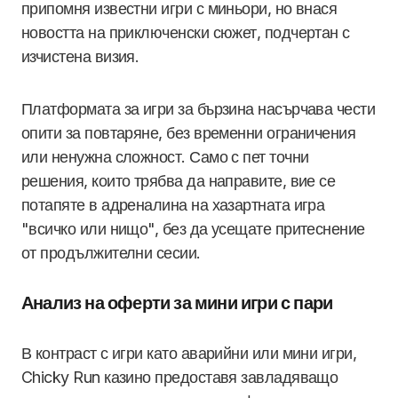
припомня известни игри с миньори, но внася
новостта на приключенски сюжет, подчертан с
изчистена визия.
Платформата за игри за бързина насърчава чести
опити за повтаряне, без временни ограничения
или ненужна сложност. Само с пет точни
решения, които трябва да направите, вие се
потапяте в адреналина на хазартната игра
"всичко или нищо", без да усещате притеснение
от продължителни сесии.
Анализ на оферти за мини игри с пари
В контраст с игри като аварийни или мини игри,
Chicky Run казино предоставя завладяващо