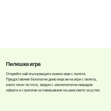
Пилешка игра
Открийте най-вълнуващите казино игри с пилета.
Предоставяме безплатни демо версии на игри с пилета,
които тичат по пътя, заедно с изключителни наградни
оферти и стратегии за повишаване на шансовете за успех.