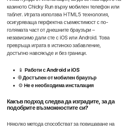
казиното Chicky Run върху мобилен телефон или
таблет. Играта използва HTML5 технология,
осигуряваща перфектна съвместимост с по-
голямата част от днешните браузъри –
независимо дали сте с iOS или Android. Това
превръща играта в истинско забавление,
достъпно навсякъде и без граници.
📱
Работи с Android и iOS
🌐
Достъпен от мобилен браузър
⚙️
Не е необходима инсталация
Какъв подход следва да изградите, за да
подобрите възможностите си?
Няколко метода способстват за повишаване на