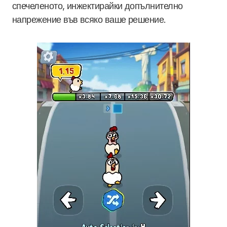
спечеленото, инжектирайки допълнително
напрежение във всяко ваше решение.