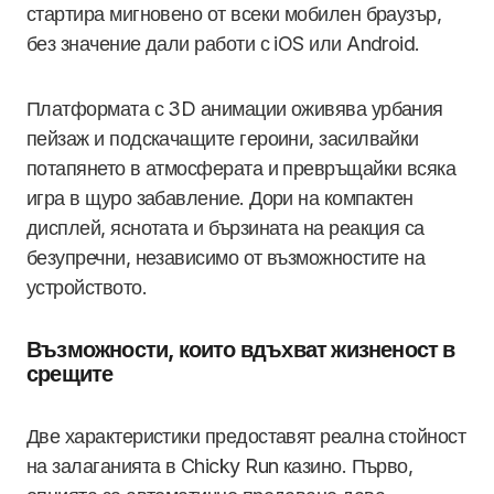
стартира мигновено от всеки мобилен браузър,
без значение дали работи с iOS или Android.
Платформата с 3D анимации оживява урбания
пейзаж и подскачащите героини, засилвайки
потапянето в атмосферата и превръщайки всяка
игра в щуро забавление. Дори на компактен
дисплей, яснотата и бързината на реакция са
безупречни, независимо от възможностите на
устройството.
Възможности, които вдъхват жизненост в
срещите
Две характеристики предоставят реална стойност
на залаганията в Chicky Run казино. Първо,