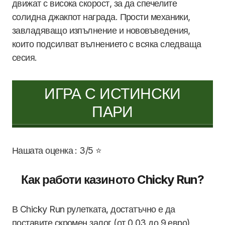
движат с висока скорост, за да спечелите
солидна джакпот награда. Прости механики,
завладяващо изпълнение и нововъведения,
които подсилват вълнението с всяка следваща
сесия.
ИГРА С ИСТИНСКИ
ПАРИ
Нашата оценка : 3/5 ⭐
Как работи казиното Chicky Run?
В Chicky Run рулетката, достатъчно е да
поставите скромен залог (от 0,03 до 9 евро),