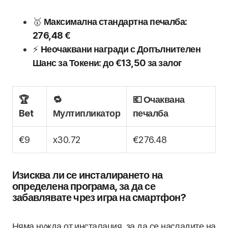
🥇
Максимална стандартна печалба:
276,48 €
⚡
Неочаквани награди с Допълнителен
Шанс за Токени: до €13,50 за залог
🏆
🔁
💶 Очаквана
Bet
Мултипликатор
печалба
€9
x30.72
€276.48
Изисква ли се инсталирането на
определена програма, за да се
забавлявате чрез игра на смартфон?
Няма нужда от инсталация, за да се насладите на