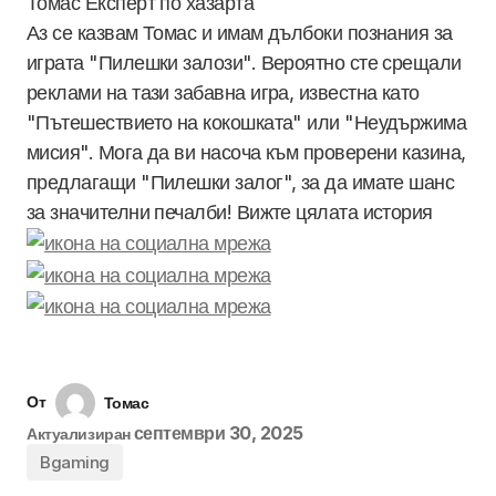
Томас
Експерт по хазарта
Аз се казвам Томас и имам дълбоки познания за
играта "Пилешки залози". Вероятно сте срещали
реклами на тази забавна игра, известна като
"Пътешествието на кокошката" или "Неудържима
мисия". Мога да ви насоча към проверени казина,
предлагащи "Пилешки залог", за да имате шанс
за значителни печалби! Вижте цялата история
От
Томас
септември 30, 2025
Актуализиран
Bgaming