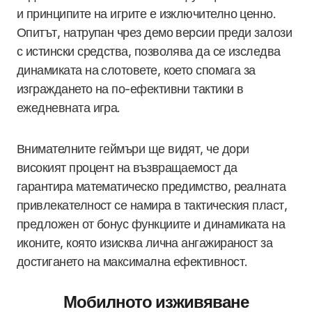
и принципите на игрите е изключително ценно.
Опитът, натрупан чрез демо версии преди залози
с истински средства, позволява да се изследва
динамиката на слотовете, което спомага за
изграждането на по-ефективни тактики в
ежедневната игра.
Внимателните геймъри ще видят, че дори
високият процент на възвращаемост да
гарантира математическо предимство, реалната
привлекателност се намира в тактическия пласт,
предложен от бонус функциите и динамиката на
иконите, която изисква лична ангажираност за
достигането на максимална ефективност.
Мобилното изживяване