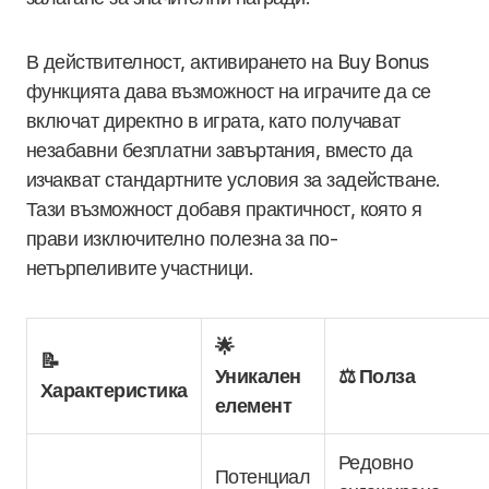
В действителност, активирането на Buy Bonus
функцията дава възможност на играчите да се
включат директно в играта, като получават
незабавни безплатни завъртания, вместо да
изчакват стандартните условия за задействане.
Тази възможност добавя практичност, която я
прави изключително полезна за по-
нетърпеливите участници.
🌟
📝
Уникален
⚖️ Полза
Характеристика
елемент
Редовно
Потенциал