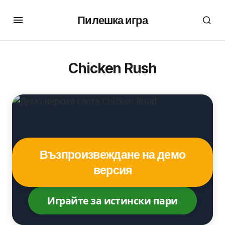
Пилешка игра
Chicken Rush
Възпроизвеждане на демо
версия
Играйте за истински пари