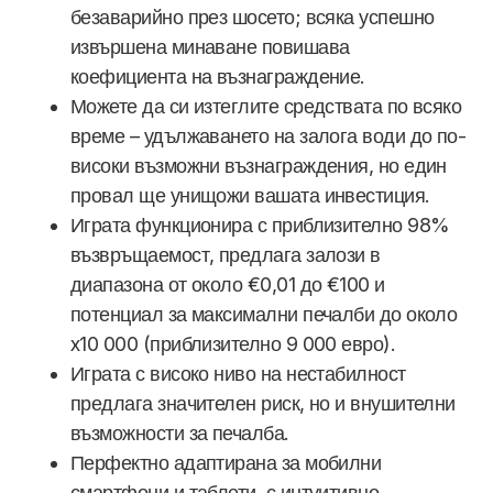
безаварийно през шосето; всяка успешно
извършена минаване повишава
коефициента на възнаграждение.
Можете да си изтеглите средствата по всяко
време – удължаването на залога води до по-
високи възможни възнаграждения, но един
провал ще унищожи вашата инвестиция.
Играта функционира с приблизително 98%
възвръщаемост, предлага залози в
диапазона от около €0,01 до €100 и
потенциал за максимални печалби до около
x10 000 (приблизително 9 000 евро).
Играта с високо ниво на нестабилност
предлага значителен риск, но и внушителни
възможности за печалба.
Перфектно адаптирана за мобилни
смартфони и таблети, с интуитивно