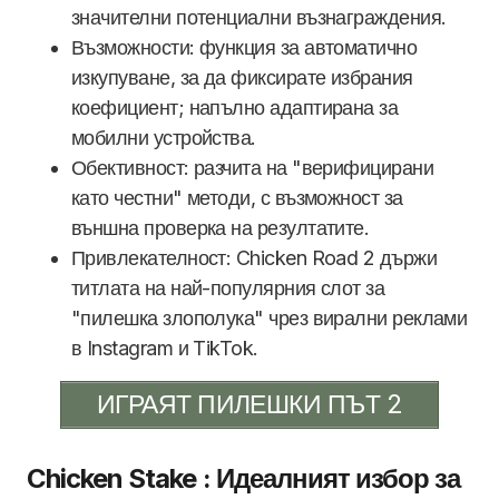
значителни потенциални възнаграждения.
Възможности: функция за автоматично
изкупуване, за да фиксирате избрания
коефициент; напълно адаптирана за
мобилни устройства.
Обективност: разчита на "верифицирани
като честни" методи, с възможност за
външна проверка на резултатите.
Привлекателност: Chicken Road 2 държи
титлата на най-популярния слот за
"пилешка злополука" чрез вирални реклами
в Instagram и TikTok.
ИГРАЯТ ПИЛЕШКИ ПЪТ 2
Chicken Stake : Идеалният избор за