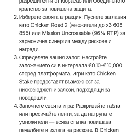
разрешителни от Кюрасао или Обединеното
кралство за повишена защита.
Изберете своята атракция: Пуснете заглавия
като Chicken Road 2 (множители до x3 608
855) или Mission Uncrossable (96% RTP) за
хармонична синергия между рискове и
награди.
Определете вашия залог: Настройте
заложението си в интервала €0.10-€10,000
според платформата. Игри като Chicken
Stake предоставят възможност за
нискобюджетни залози, подходящи за
новодошли.
Започнете своята игра: Разкривайте табла
или пресичайте ленти, за да натрупате
умножители — всяка стъпка повишава
печалбите и излага на рискове. В Chicken