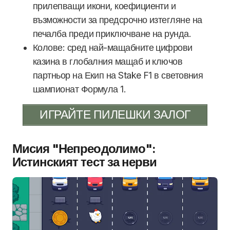
прилепващи икони, коефициенти и
възможности за предсрочно изтегляне на
печалба преди приключване на рунда.
Колове: сред най-мащабните цифрови
казина в глобалния мащаб и ключов
партньор на Екип на Stake F1 в световния
шампионат Формула 1.
ИГРАЙТЕ ПИЛЕШКИ ЗАЛОГ
Мисия "Непреодолимо":
Истинският тест за нерви