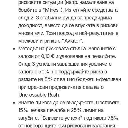
рисковите ситуации (напр. намаляване на
бомбите в "Mines"). Изтегляйте средствата
след 2-3 стабилни рунда за предвидима
доходност, вместо да се впускате в рискови
множители. Този подход е най-резултатен в
мрежови игри като "Aviator".
Методът на рисковата стълба: Започнете с
залози от 0,10 € и удвояване на печалбите.
След 3 успешни завършвания увеличете
залога с 50%, но поддържайте риска в
рамките на 5% от вашия бюджет. Ефективен
при мрежови предизвикателства като
Uncrossable Rush.
Знаете ли кога да се въздържате: Поставете
15% целева печалба и 25% лимит на
загубите. "Близките успехи" подтикват 78%
от новобранците към рисковани залагания –