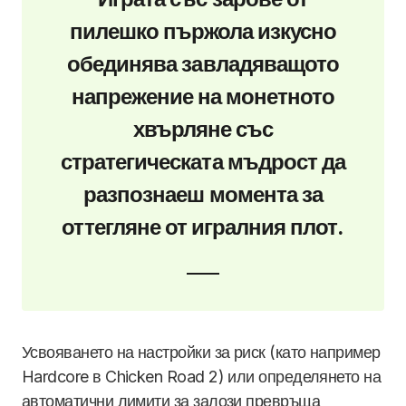
пилешко пържола изкусно
обединява завладяващото
напрежение на монетното
хвърляне със
стратегическата мъдрост да
разпознаеш момента за
оттегляне от игралния плот.
Усвояването на настройки за риск (като например
Hardcore в Chicken Road 2) или определянето на
автоматични лимити за залози превръща