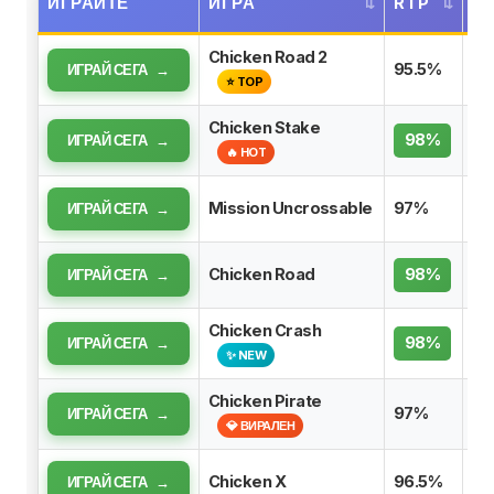
ИГРАЙТЕ
ИГРА
RTP
И
Chicken Road 2
95.5%
Apr
ИГРАЙ СЕГА
⭐ TOP
Chicken Stake
98%
Se
ИГРАЙ СЕГА
🔥 HOT
Mission Uncrossable
97%
01 
ИГРАЙ СЕГА
Chicken Road
98%
Ap
ИГРАЙ СЕГА
Chicken Crash
98%
Oc
ИГРАЙ СЕГА
✨ NEW
Chicken Pirate
97%
авг
ИГРАЙ СЕГА
💎 ВИРАЛЕН
Chicken X
96.5%
21 
ИГРАЙ СЕГА