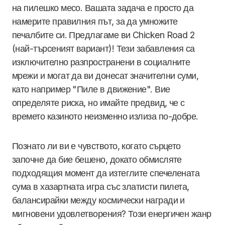
на пилешко месо. Вашата задача е просто да
намерите правилния път, за да умножите
печалбите си. Предлагаме ви Chicken Road 2
(най-търсеният вариант)! Тези забавления са
изключително разпространени в социалните
мрежи и могат да ви донесат значителни суми,
като например "Пиле в движение". Вие
определяте риска, но имайте предвид, че с
времето казиното неизменно излиза по-добре.
Познато ли ви е чувството, когато сърцето
започне да бие бешено, докато обмисляте
подходящия момент да изтеглите спечелената
сума в хазартната игра със златисти пилета,
балансирайки между космически награди и
мигновени удовлетворения? Този енергичен жанр