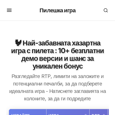
Пилешка игра
🐓 Най-забавната хазартна
игра с пилета : 10+ безплатни
демо версии и шанс за
уникален бонус
Разгледайте RTP, лимити на заложите и
потенциални печалби, за да подберете
идеалната игра - Натиснете заглавията на
колоните, за да ги подредите
ДА