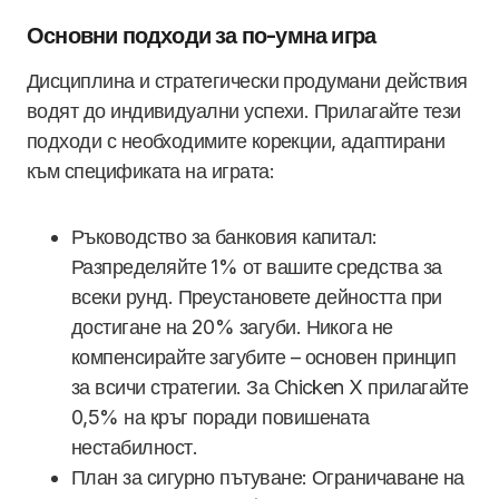
Основни подходи за по-умна игра
Дисциплина и стратегически продумани действия
водят до индивидуални успехи. Прилагайте тези
подходи с необходимите корекции, адаптирани
към спецификата на играта:
Ръководство за банковия капитал:
Разпределяйте 1% от вашите средства за
всеки рунд. Преустановете дейността при
достигане на 20% загуби. Никога не
компенсирайте загубите – основен принцип
за всичи стратегии. За Chicken X прилагайте
0,5% на кръг поради повишената
нестабилност.
План за сигурно пътуване: Ограничаване на