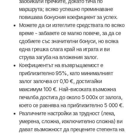
заобикали пречките, докато тича по
маршрута; всяко успешно преминаване
повишава бонусния коефициент за успех.
Можете да си изтеглите средствата по всяко
време - забавете се малко повече, за да се
сдобиете със значителни бонуси, но всяка
една грешка слага край на играта и ви
струва загуба на вложения залог.
Коефициентът на възвръщаемост е
приблизително 95%, като минималният
залог започва от 0,10 €, достигайки
максимум 100 €. Най-високата възможна
печалба достига до около 5 000x от залога,
което се равнява на приблизително 5 000 €.
Различните настройки за трудност (лека,
умерена, сложна, изключително сложна) ви
дават възможност да прецените степента на