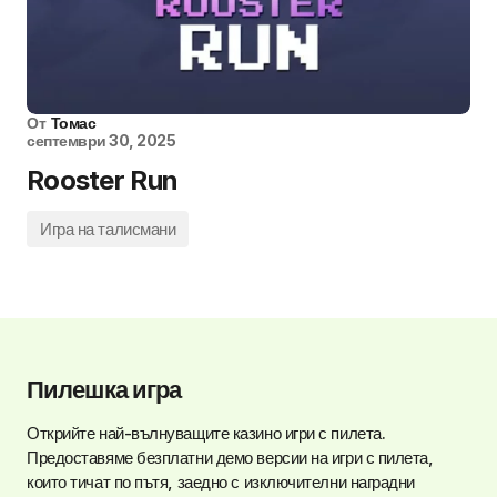
От
Томас
септември 30, 2025
Rooster Run
Игра на талисмани
Пилешка игра
Открийте най-вълнуващите казино игри с пилета.
Предоставяме безплатни демо версии на игри с пилета,
които тичат по пътя, заедно с изключителни наградни