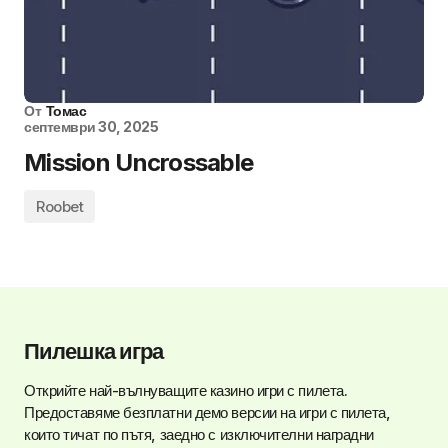
От
Томас
септември 30, 2025
Mission Uncrossable
Roobet
Пилешка игра
Открийте най-вълнуващите казино игри с пилета.
Предоставяме безплатни демо версии на игри с пилета,
които тичат по пътя, заедно с изключителни наградни