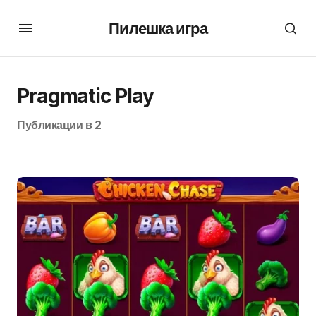
Пилешка игра
Pragmatic Play
Публикации в 2